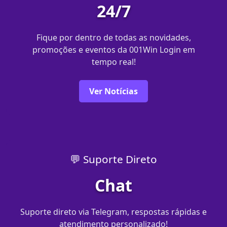
24/7
Fique por dentro de todas as novidades,
promoções e eventos da 001Win Login em
tempo real!
Ver Notícias
💬 Suporte Direto
Chat
Suporte direto via Telegram, respostas rápidas e
atendimento personalizado!