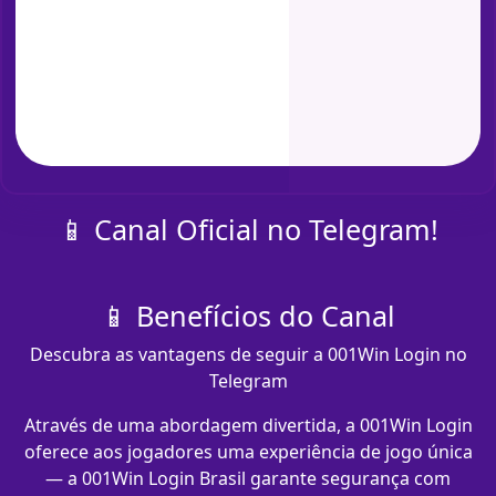
📱 Canal Oficial no Telegram!
📱 Benefícios do Canal
Descubra as vantagens de seguir a 001Win Login no
Telegram
Através de uma abordagem divertida, a 001Win Login
oferece aos jogadores uma experiência de jogo única
— a 001Win Login Brasil garante segurança com