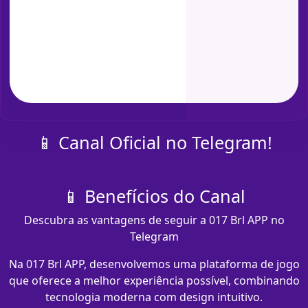
📱 Canal Oficial no Telegram!
📱 Benefícios do Canal
Descubra as vantagens de seguir a 017 Brl APP no
Telegram
Na 017 Brl APP, desenvolvemos uma plataforma de jogo
que oferece a melhor experiência possível, combinando
tecnologia moderna com design intuitivo.