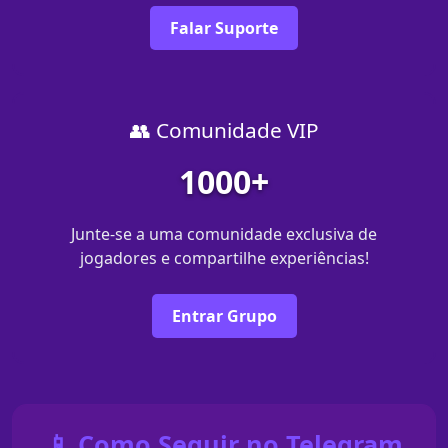
Falar Suporte
👥 Comunidade VIP
1000+
Junte-se a uma comunidade exclusiva de
jogadores e compartilhe experiências!
Entrar Grupo
📱 Como Seguir no Telegram