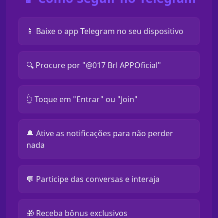
📱 Baixe o app Telegram no seu dispositivo
🔍 Procure por "@017 Brl APPOficial"
👆 Toque em "Entrar" ou "Join"
🔔 Ative as notificações para não perder
nada
💬 Participe das conversas e interaja
🎁 Receba bônus exclusivos