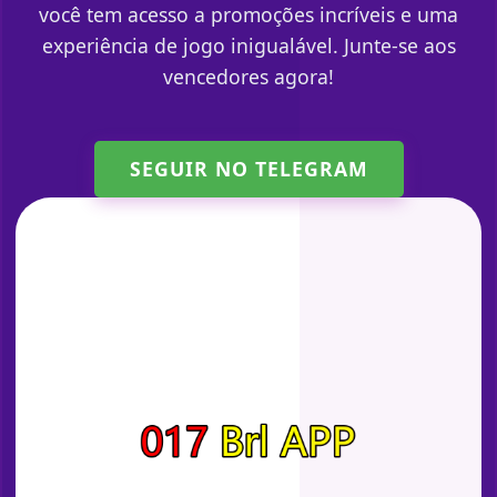
você tem acesso a promoções incríveis e uma
experiência de jogo inigualável. Junte-se aos
vencedores agora!
SEGUIR NO TELEGRAM