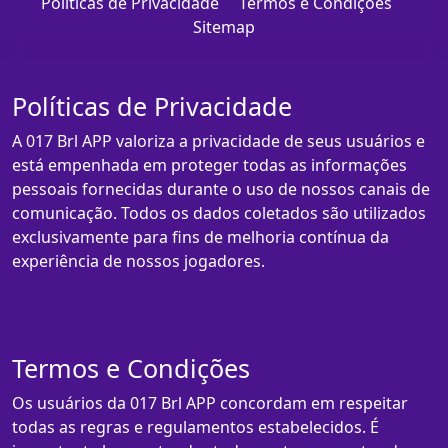
Políticas de Privacidade
Termos e Condições
Sitemap
Políticas de Privacidade
A 017 Brl APP valoriza a privacidade de seus usuários e
está empenhada em proteger todas as informações
pessoais fornecidas durante o uso de nossos canais de
comunicação. Todos os dados coletados são utilizados
exclusivamente para fins de melhoria contínua da
experiência de nossos jogadores.
Termos e Condições
Os usuários da 017 Brl APP concordam em respeitar
todas as regras e regulamentos estabelecidos. É