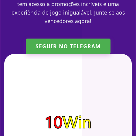
tem acesso a promoções incríveis e uma
experiência de jogo inigualável. Junte-se aos
vencedores agora!
SEGUIR NO TELEGRAM