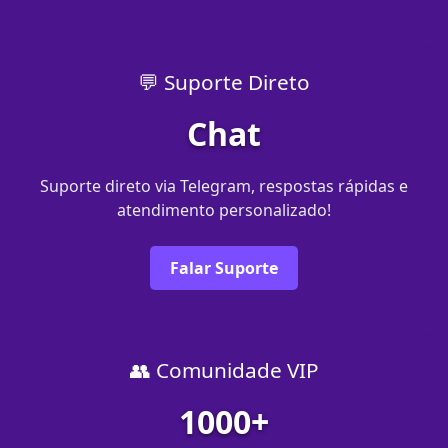
💬 Suporte Direto
Chat
Suporte direto via Telegram, respostas rápidas e
atendimento personalizado!
Falar Suporte
👥 Comunidade VIP
1000+