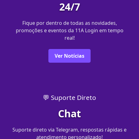
24/7
Fique por dentro de todas as novidades,
promoções e eventos da 11A Login em tempo
real!
Ver Notícias
💬 Suporte Direto
Chat
Suporte direto via Telegram, respostas rápidas e
atendimento personalizado!