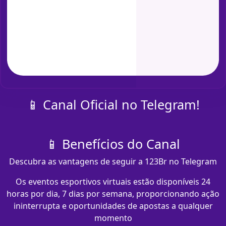
📱 Canal Oficial no Telegram!
📱 Benefícios do Canal
Descubra as vantagens de seguir a 123Br no Telegram
Os eventos esportivos virtuais estão disponíveis 24
horas por dia, 7 dias por semana, proporcionando ação
ininterrupta e oportunidades de apostas a qualquer
momento