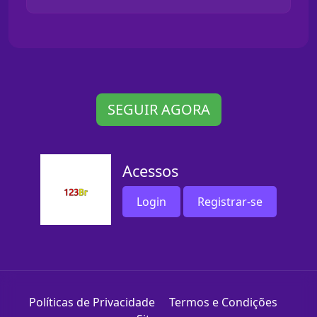
SEGUIR AGORA
Acessos
Login
Registrar-se
Políticas de Privacidade
Termos e Condições