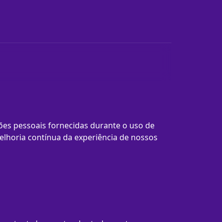
ões pessoais fornecidas durante o uso de
elhoria contínua da experiência de nossos