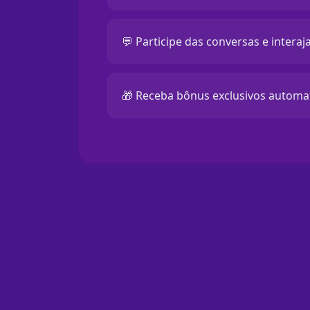
💬 Participe das conversas e interaj
🎁 Receba bônus exclusivos autom