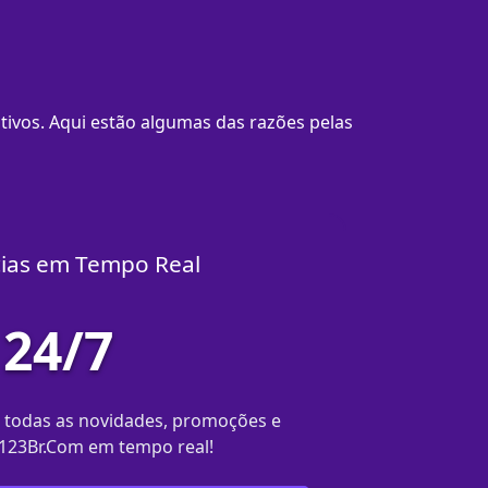
tivos. Aqui estão algumas das razões pelas
cias em Tempo Real
24/7
e todas as novidades, promoções e
 123Br.Com em tempo real!