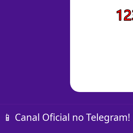
📱 Canal Oficial no Telegram!