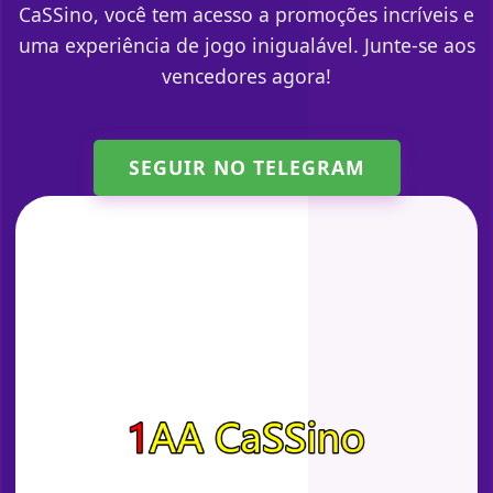
CaSSino, você tem acesso a promoções incríveis e
uma experiência de jogo inigualável. Junte-se aos
vencedores agora!
SEGUIR NO TELEGRAM