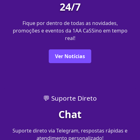
24/7
Fique por dentro de todas as novidades,
promoções e eventos da 1AA CaSSino em tempo
real!
Ver Notícias
💬 Suporte Direto
Chat
Suporte direto via Telegram, respostas rápidas e
atendimento personalizado!