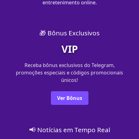
entretenimento online.
🎁 Bônus Exclusivos
VIP
Receba bônus exclusivos do Telegram,
promoções especiais e códigos promocionais
únicos!
Ver Bônus
📢 Notícias em Tempo Real