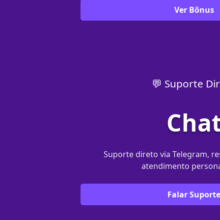
Ver Bônus
💬 Suporte Di
Cha
Suporte direto via Telegram, r
atendimento persona
Falar Suport