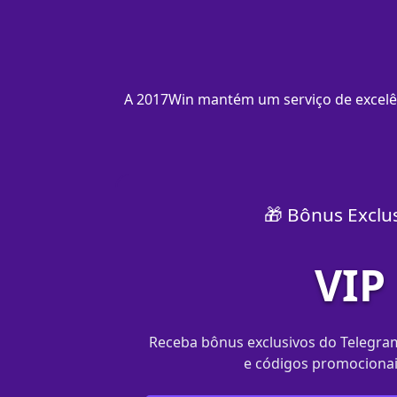
A 2017Win mantém um serviço de excelênc
🎁 Bônus Exclu
VIP
Receba bônus exclusivos do Telegra
e códigos promocionai