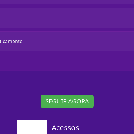
a
aticamente
SEGUIR AGORA
Acessos