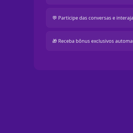
💬 Participe das conversas e interaj
🎁 Receba bônus exclusivos autom