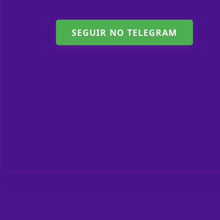
SEGUIR NO TELEGRAM