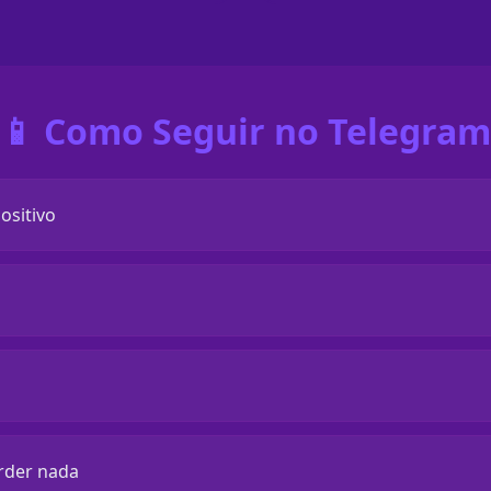
📱 Como Seguir no Telegram
ositivo
erder nada