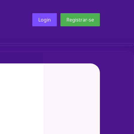
Login
Registrar-se