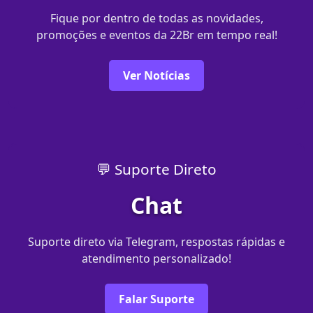
Fique por dentro de todas as novidades,
promoções e eventos da 22Br em tempo real!
Ver Notícias
💬 Suporte Direto
Chat
Suporte direto via Telegram, respostas rápidas e
atendimento personalizado!
Falar Suporte