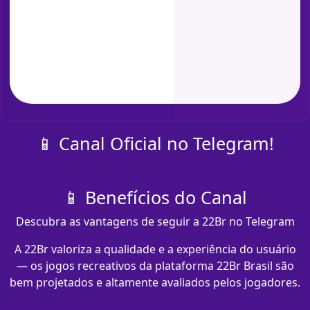
📱 Canal Oficial no Telegram!
📱 Benefícios do Canal
Descubra as vantagens de seguir a 22Br no Telegram
A 22Br valoriza a qualidade e a experiência do usuário
— os jogos recreativos da plataforma 22Br Brasil são
bem projetados e altamente avaliados pelos jogadores.