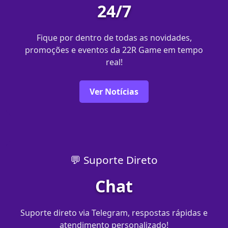
24/7
Fique por dentro de todas as novidades,
promoções e eventos da 22R Game em tempo
real!
Ver Notícias
💬 Suporte Direto
Chat
Suporte direto via Telegram, respostas rápidas e
atendimento personalizado!