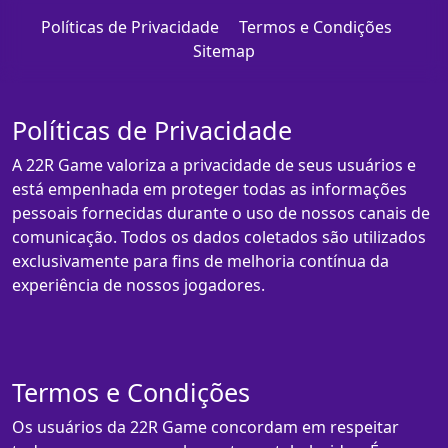
Políticas de Privacidade
Termos e Condições
Sitemap
Políticas de Privacidade
A 22R Game valoriza a privacidade de seus usuários e
está empenhada em proteger todas as informações
pessoais fornecidas durante o uso de nossos canais de
comunicação. Todos os dados coletados são utilizados
exclusivamente para fins de melhoria contínua da
experiência de nossos jogadores.
Termos e Condições
Os usuários da 22R Game concordam em respeitar