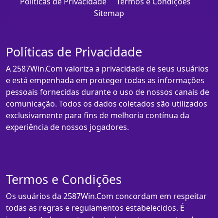
Políticas de Privacidade
Termos e Condições
Sitemap
Políticas de Privacidade
A 2587Win.Com valoriza a privacidade de seus usuários
e está empenhada em proteger todas as informações
pessoais fornecidas durante o uso de nossos canais de
comunicação. Todos os dados coletados são utilizados
exclusivamente para fins de melhoria contínua da
experiência de nossos jogadores.
Termos e Condições
Os usuários da 2587Win.Com concordam em respeitar
todas as regras e regulamentos estabelecidos. É