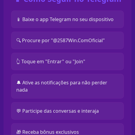
📱 Baixe o app Telegram no seu dispositivo
🔍 Procure por "@2587Win.ComOficial"
👆 Toque em "Entrar" ou "Join"
🔔 Ative as notificações para não perder
nada
💬 Participe das conversas e interaja
🎁 Receba bônus exclusivos