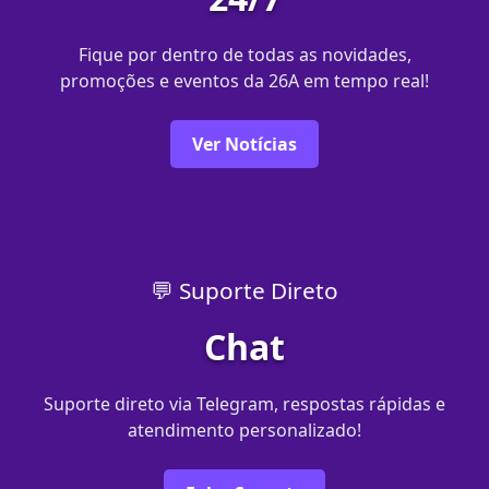
Fique por dentro de todas as novidades,
promoções e eventos da 26A em tempo real!
Ver Notícias
💬 Suporte Direto
Chat
Suporte direto via Telegram, respostas rápidas e
atendimento personalizado!