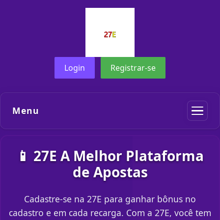
Login
Registrar-se
Menu
📱 27E A Melhor Plataforma
de Apostas
Cadastre-se na 27E para ganhar bônus no
cadastro e em cada recarga. Com a 27E, você tem