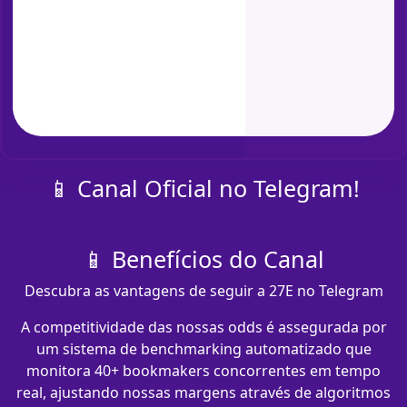
📱 Canal Oficial no Telegram!
📱 Benefícios do Canal
Descubra as vantagens de seguir a 27E no Telegram
A competitividade das nossas odds é assegurada por
um sistema de benchmarking automatizado que
monitora 40+ bookmakers concorrentes em tempo
real, ajustando nossas margens através de algoritmos