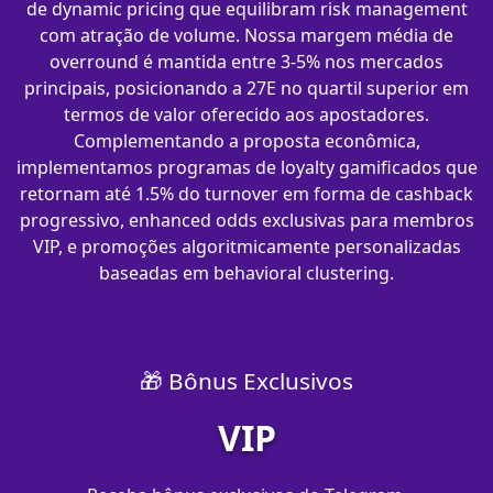
de dynamic pricing que equilibram risk management
com atração de volume. Nossa margem média de
overround é mantida entre 3-5% nos mercados
principais, posicionando a 27E no quartil superior em
termos de valor oferecido aos apostadores.
Complementando a proposta econômica,
implementamos programas de loyalty gamificados que
retornam até 1.5% do turnover em forma de cashback
progressivo, enhanced odds exclusivas para membros
VIP, e promoções algoritmicamente personalizadas
baseadas em behavioral clustering.
🎁 Bônus Exclusivos
VIP