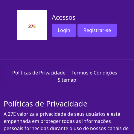
Acessos
Login
Registrar-se
Políticas de Privacidade
Termos e Condições
Sitemap
Políticas de Privacidade
A 27E valoriza a privacidade de seus usuários e está
empenhada em proteger todas as informações
pessoais fornecidas durante o uso de nossos canais de