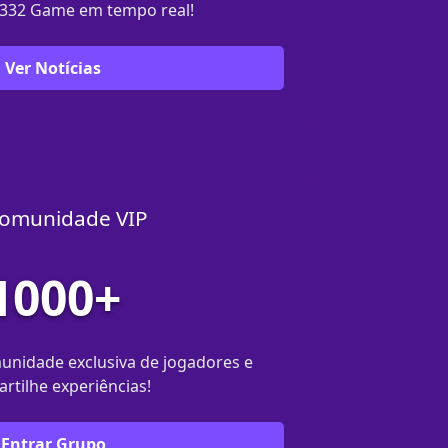
 332 Game em tempo real!
Ver Notícias
Comunidade VIP
1000+
unidade exclusiva de jogadores e
rtilhe experiências!
Entrar Grupo