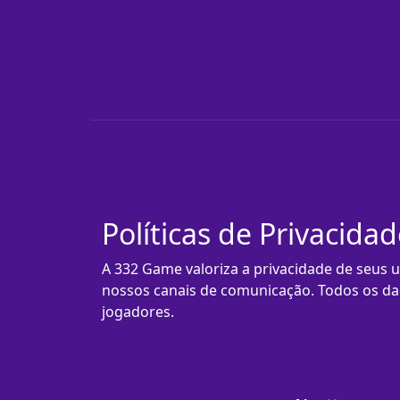
Políticas de Privacida
A 332 Game valoriza a privacidade de seus
nossos canais de comunicação. Todos os dad
jogadores.