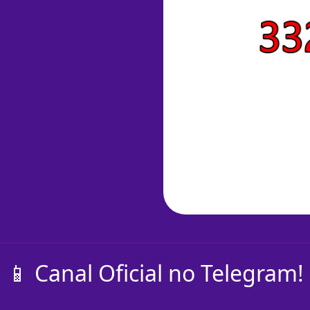
📱 Canal Oficial no Telegram!