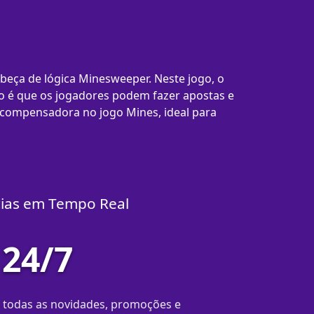
beça de lógica Minesweeper. Neste jogo, o
no é que os jogadores podem fazer apostas e
compensadora no jogo Mines, ideal para
cias em Tempo Real
24/7
e todas as novidades, promoções e