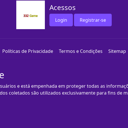
Acessos
Login
Registrar-se
Políticas de Privacidade
Termos e Condições
Sitemap
de
 usuários e está empenhada em proteger todas as informaçõ
os coletados são utilizados exclusivamente para fins de m