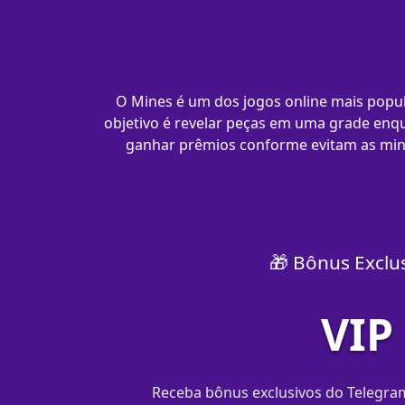
O Mines é um dos jogos online mais popul
objetivo é revelar peças em uma grade enqu
ganhar prêmios conforme evitam as min
🎁 Bônus Exclu
VIP
Receba bônus exclusivos do Telegra