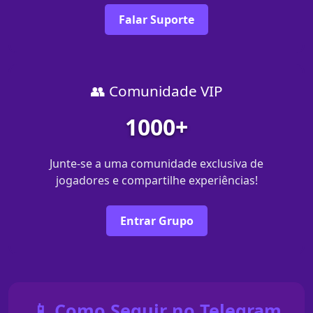
Falar Suporte
👥 Comunidade VIP
1000+
Junte-se a uma comunidade exclusiva de
jogadores e compartilhe experiências!
Entrar Grupo
📱 Como Seguir no Telegram