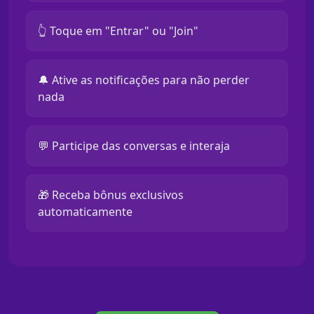
👆 Toque em "Entrar" ou "Join"
🔔 Ative as notificações para não perder
nada
💬 Participe das conversas e interaja
🎁 Receba bônus exclusivos
automaticamente