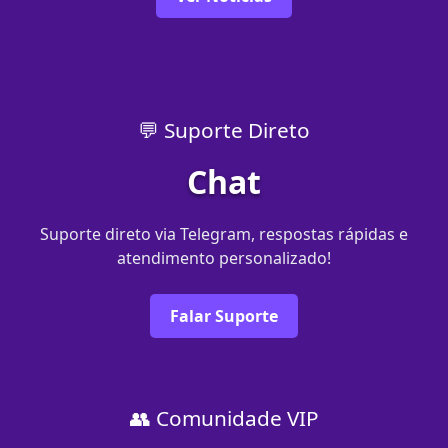
💬 Suporte Direto
Chat
Suporte direto via Telegram, respostas rápidas e
atendimento personalizado!
Falar Suporte
👥 Comunidade VIP