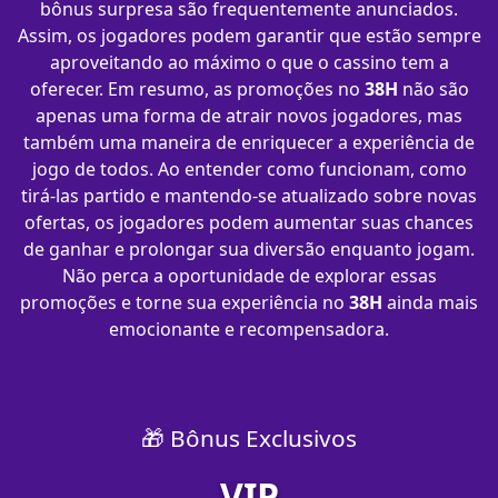
bônus surpresa são frequentemente anunciados.
Assim, os jogadores podem garantir que estão sempre
aproveitando ao máximo o que o cassino tem a
oferecer. Em resumo, as promoções no
38H
não são
apenas uma forma de atrair novos jogadores, mas
também uma maneira de enriquecer a experiência de
jogo de todos. Ao entender como funcionam, como
tirá-las partido e mantendo-se atualizado sobre novas
ofertas, os jogadores podem aumentar suas chances
de ganhar e prolongar sua diversão enquanto jogam.
Não perca a oportunidade de explorar essas
promoções e torne sua experiência no
38H
ainda mais
emocionante e recompensadora.
🎁 Bônus Exclusivos
VIP