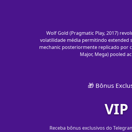
Wolf Gold (Pragmatic Play, 2017) rev
volatilidade média permitindo extended 
mechanic posteriormente replicado por co
Major, Mega) pooled ac
🎁 Bônus Exclu
VIP
Receba bônus exclusivos do Telegra