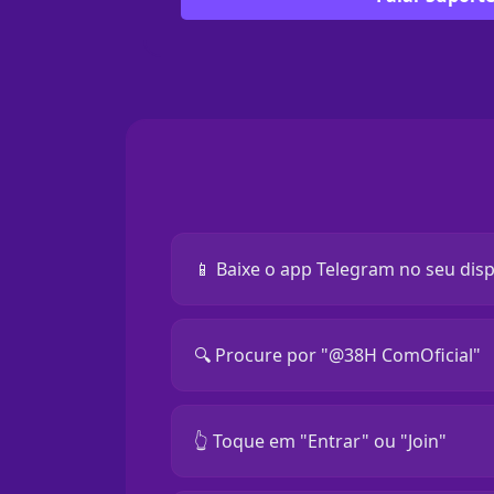
📱 Baixe o app Telegram no seu disp
🔍 Procure por "@38H ComOficial"
👆 Toque em "Entrar" ou "Join"