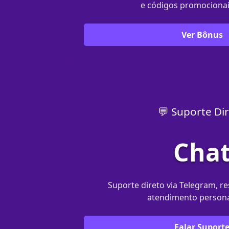
e códigos promocionai
Ver Bônus
💬 Suporte Di
Cha
Suporte direto via Telegram, r
atendimento persona
Falar Suport