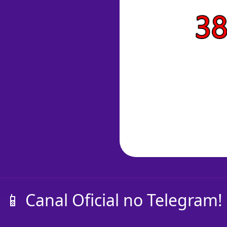
📱 Canal Oficial no Telegram!