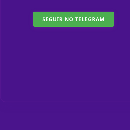
SEGUIR NO TELEGRAM