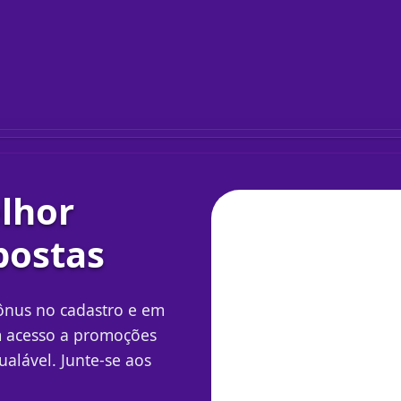
lhor
postas
ônus no cadastro e em
m acesso a promoções
ualável. Junte-se aos