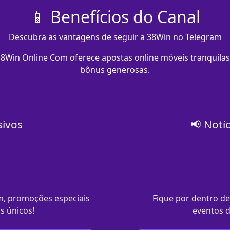
📱 Benefícios do Canal
Descubra as vantagens de seguir a 38Win no Telegram
. 38Win Online Com oferece apostas online móveis tranquil
bônus generosas.
sivos
📢 Notí
m, promoções especiais
Fique por dentro d
s únicos!
eventos d