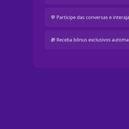
💬 Participe das conversas e interaj
🎁 Receba bônus exclusivos autom