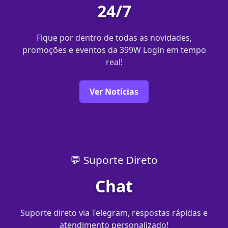
24/7
Fique por dentro de todas as novidades,
promoções e eventos da 399W Login em tempo
real!
Ver Notícias
💬 Suporte Direto
Chat
Suporte direto via Telegram, respostas rápidas e
atendimento personalizado!