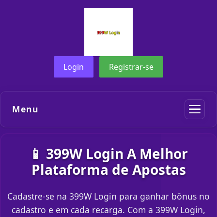
Login
Registrar-se
Menu
📱 399W Login A Melhor
Plataforma de Apostas
Cadastre-se na 399W Login para ganhar bônus no
cadastro e em cada recarga. Com a 399W Login,