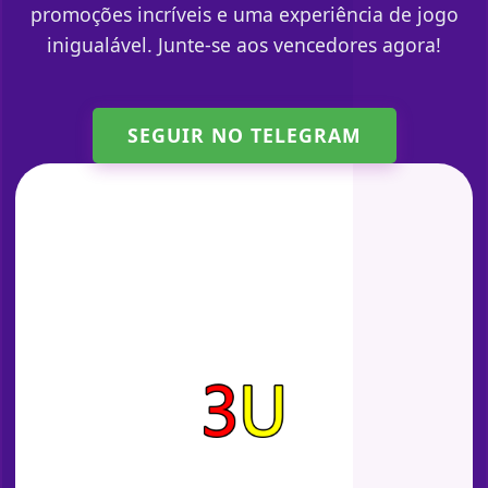
promoções incríveis e uma experiência de jogo
inigualável. Junte-se aos vencedores agora!
SEGUIR NO TELEGRAM