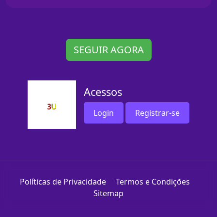
SEGUIR AGORA
Acessos
Login
Registrar-se
Políticas de Privacidade
Termos e Condições
Sitemap