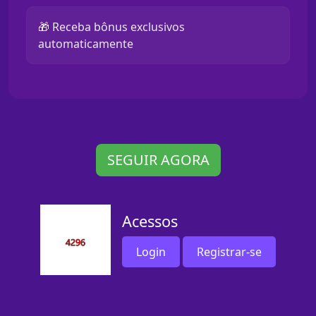
🎁 Receba bônus exclusivos
automaticamente
SEGUIR AGORA
Acessos
Login
Registrar-se