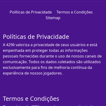
Políticas de Privacidade
Termos e Condições
Sitemap
Políticas de Privacidade
A 4296 valoriza a privacidade de seus usuários e está
empenhada em proteger todas as informações
pessoais fornecidas durante o uso de nossos canais de
comunicação. Todos os dados coletados são utilizados
exclusivamente para fins de melhoria contínua da
experiência de nossos jogadores.
Termos e Condições