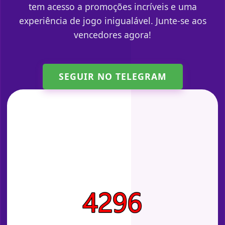
tem acesso a promoções incríveis e uma
experiência de jogo inigualável. Junte-se aos
vencedores agora!
SEGUIR NO TELEGRAM