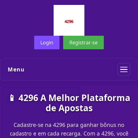
Login
Registrar-se
Menu
📱 4296 A Melhor Plataforma
de Apostas
Cadastre-se na 4296 para ganhar bônus no
cadastro e em cada recarga. Com a 4296, você