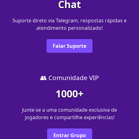
Chat
Suporte direto via Telegram, respostas rápidas e
atendimento personalizado!
Falar Suporte
👥 Comunidade VIP
1000+
Junte-se a uma comunidade exclusiva de
jogadores e compartilhe experiências!
Entrar Grupo