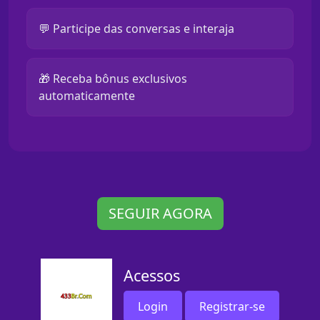
💬 Participe das conversas e interaja
🎁 Receba bônus exclusivos
automaticamente
SEGUIR AGORA
Acessos
Login
Registrar-se