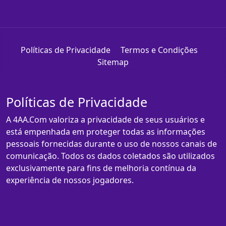
Políticas de Privacidade
Termos e Condições
Sitemap
Políticas de Privacidade
A 4AA.Com valoriza a privacidade de seus usuários e
está empenhada em proteger todas as informações
pessoais fornecidas durante o uso de nossos canais de
comunicação. Todos os dados coletados são utilizados
exclusivamente para fins de melhoria contínua da
experiência de nossos jogadores.