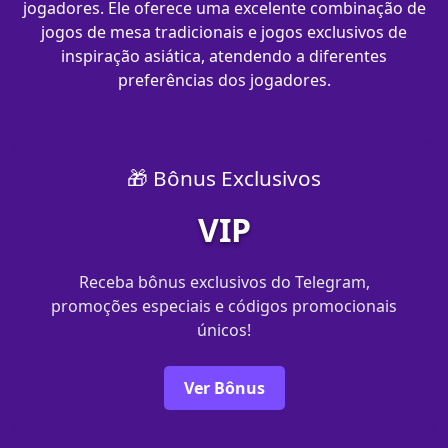
jogadores. Ele oferece uma excelente combinação de
jogos de mesa tradicionais e jogos exclusivos de
inspiração asiática, atendendo a diferentes
preferências dos jogadores.
🎁 Bônus Exclusivos
VIP
Receba bônus exclusivos do Telegram,
promoções especiais e códigos promocionais
únicos!
Ver Bônus