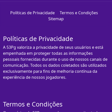
Políticas de Privacidade
Termos e Condições
Sitemap
Políticas de Privacidade
A 53Pg valoriza a privacidade de seus usuários e está
empenhada em proteger todas as informações
pessoais fornecidas durante o uso de nossos canais de
comunicação. Todos os dados coletados são utilizados
exclusivamente para fins de melhoria contínua da
experiência de nossos jogadores.
Termos e Condições