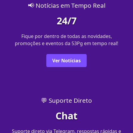
📢 Notícias em Tempo Real
24/7
Fique por dentro de todas as novidades,
promoções e eventos da 53Pg em tempo real!
Ver Notícias
💬 Suporte Direto
Chat
Suporte direto via Telegram, respostas rápidas e