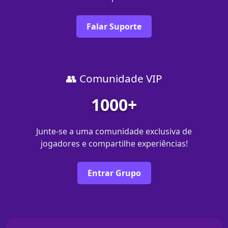
Falar Suporte
👥 Comunidade VIP
1000+
Junte-se a uma comunidade exclusiva de
jogadores e compartilhe experiências!
Entrar Grupo