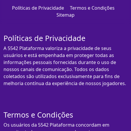
Políticas de Privacidade
Termos e Condições
Sitemap
Políticas de Privacidade
A 5542 Plataforma valoriza a privacidade de seus
usuários e está empenhada em proteger todas as
informações pessoais fornecidas durante o uso de
nossos canais de comunicação. Todos os dados
coletados são utilizados exclusivamente para fins de
melhoria contínua da experiência de nossos jogadores.
Termos e Condições
Os usuários da 5542 Plataforma concordam em