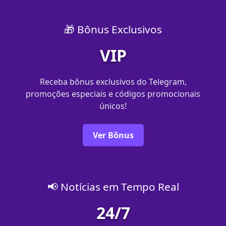
🎁 Bônus Exclusivos
VIP
Receba bônus exclusivos do Telegram,
promoções especiais e códigos promocionais
únicos!
Ver Bônus
📢 Notícias em Tempo Real
24/7