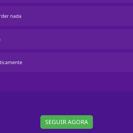
erder nada
a
aticamente
SEGUIR AGORA