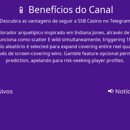
📱 Benefícios do Canal
Descubra as vantagens de seguir a 55B Casino no Telegra
xplorador arquetípico inspirado em Indiana Jones, através 
 funciona como scatter E wild simultaneamente, triggering
o aleatório é selected para expand covering entire reel 
és de screen-covering wins. Gamble feature opcional permi
prediction, apelando para risk-seeking player profiles.
sivos
📢 Notí