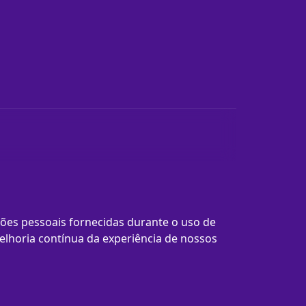
ções pessoais fornecidas durante o uso de
elhoria contínua da experiência de nossos