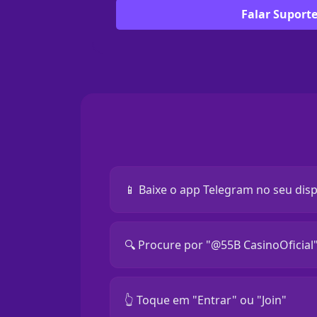
Falar Suport
📱 Baixe o app Telegram no seu disp
🔍 Procure por "@55B CasinoOficial
👆 Toque em "Entrar" ou "Join"