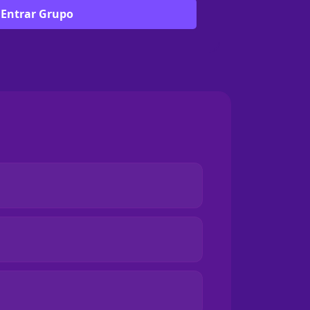
Entrar Grupo