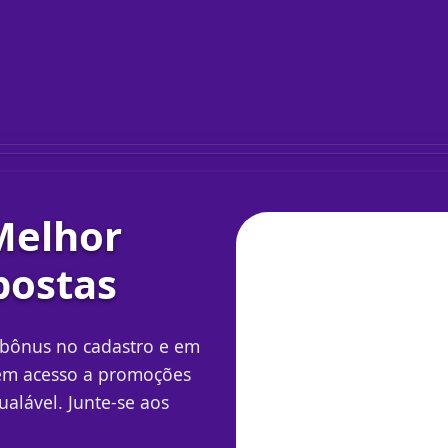
Melhor
postas
 bônus no cadastro e em
tem acesso a promoções
ualável. Junte-se aos