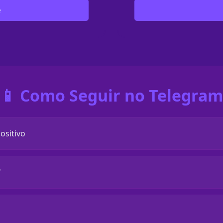
e
📱 Como Seguir no Telegram
ositivo
"