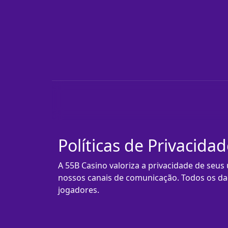
Políticas de Privacida
A 55B Casino valoriza a privacidade de seu
nossos canais de comunicação. Todos os dad
jogadores.