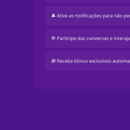
🔔 Ative as notificações para não p
💬 Participe das conversas e interaj
🎁 Receba bônus exclusivos autom