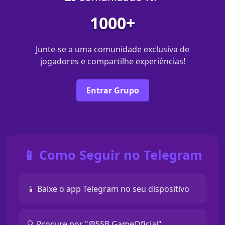
1000+
Junte-se a uma comunidade exclusiva de
jogadores e compartilhe experiências!
Entrar Grupo
📱 Como Seguir no Telegram
📱 Baixe o app Telegram no seu dispositivo
🔍 Procure por "@55B GameOficial"