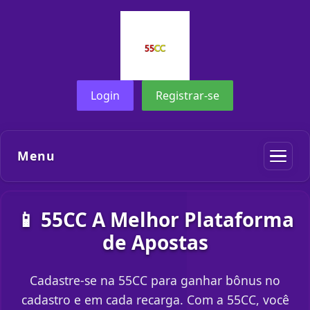
Login
Registrar-se
Menu
📱 55CC A Melhor Plataforma
de Apostas
Cadastre-se na 55CC para ganhar bônus no
cadastro e em cada recarga. Com a 55CC, você