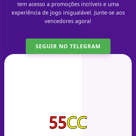
tem acesso a promoções incríveis e uma
experiência de jogo inigualável. Junte-se aos
vencedores agora!
SEGUIR NO TELEGRAM