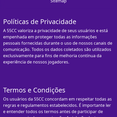
Sitemap
Políticas de Privacidade
A 55CC valoriza a privacidade de seus usuários e está
empenhada em proteger todas as informações
pessoais fornecidas durante o uso de nossos canais de
comunicação. Todos os dados coletados são utilizados
exclusivamente para fins de melhoria contínua da
experiência de nossos jogadores.
Termos e Condições
Os usuários da 55CC concordam em respeitar todas as
regras e regulamentos estabelecidos. É importante ler
e entender todos os termos antes de participar de