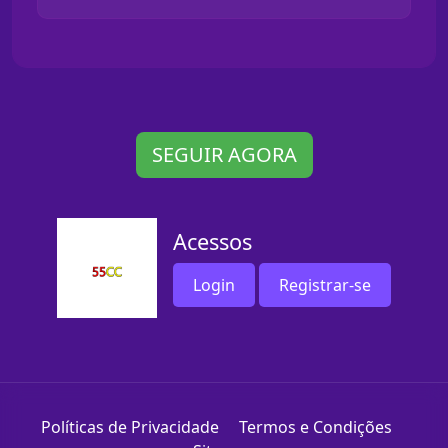
SEGUIR AGORA
Acessos
Login
Registrar-se
Políticas de Privacidade
Termos e Condições