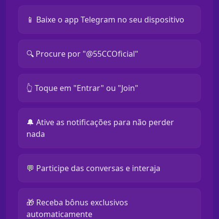
📱 Baixe o app Telegram no seu dispositivo
🔍 Procure por "@55CCOficial"
👆 Toque em "Entrar" ou "Join"
🔔 Ative as notificações para não perder
nada
💬 Participe das conversas e interaja
🎁 Receba bônus exclusivos
automaticamente