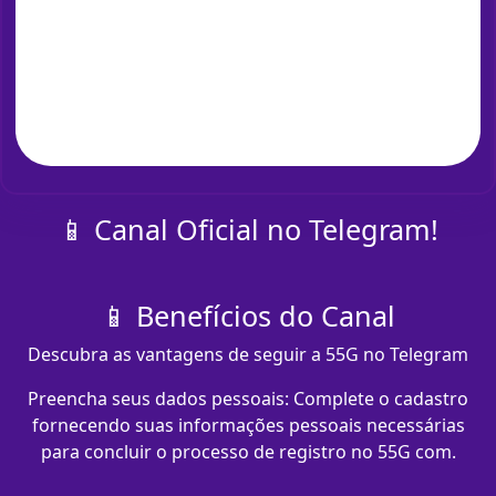
📱 Canal Oficial no Telegram!
📱 Benefícios do Canal
Descubra as vantagens de seguir a 55G no Telegram
Preencha seus dados pessoais: Complete o cadastro
fornecendo suas informações pessoais necessárias
para concluir o processo de registro no 55G com​.