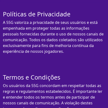
Políticas de Privacidade
A 55G valoriza a privacidade de seus usuários e está
empenhada em proteger todas as informações
pessoais fornecidas durante o uso de nossos canais de
comunicação. Todos os dados coletados são utilizados
exclusivamente para fins de melhoria contínua da
experiência de nossos jogadores.
Termos e Condições
Os usuários da 55G concordam em respeitar todas as
regras e regulamentos estabelecidos. É importante ler
e entender todos os termos antes de participar de
nossos canais de comunicação. A violação destes