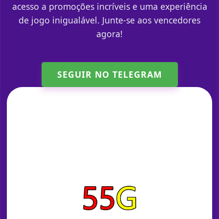
acesso a promoções incríveis e uma experiência
de jogo inigualável. Junte-se aos vencedores
agora!
SEGUIR NO TELEGRAM