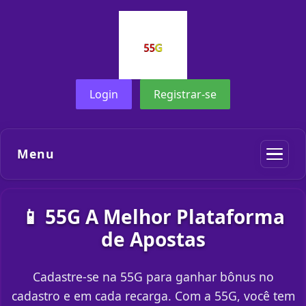
Login
Registrar-se
Menu
📱 55G A Melhor Plataforma
de Apostas
Cadastre-se na 55G para ganhar bônus no
cadastro e em cada recarga. Com a 55G, você tem