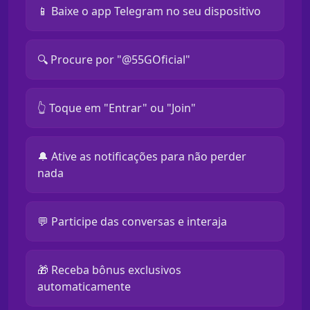
📱 Baixe o app Telegram no seu dispositivo
🔍 Procure por "@55GOficial"
👆 Toque em "Entrar" ou "Join"
🔔 Ative as notificações para não perder
nada
💬 Participe das conversas e interaja
🎁 Receba bônus exclusivos
automaticamente