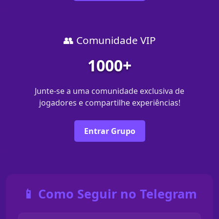
👥 Comunidade VIP
1000+
Junte-se a uma comunidade exclusiva de
jogadores e compartilhe experiências!
Entrar Grupo
📱 Como Seguir no Telegram