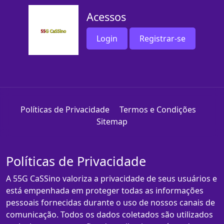
Acessos
Login
Registrar-se
Políticas de Privacidade
Termos e Condições
Sitemap
Políticas de Privacidade
A 55G CaSSino valoriza a privacidade de seus usuários e
está empenhada em proteger todas as informações
pessoais fornecidas durante o uso de nossos canais de
comunicação. Todos os dados coletados são utilizados