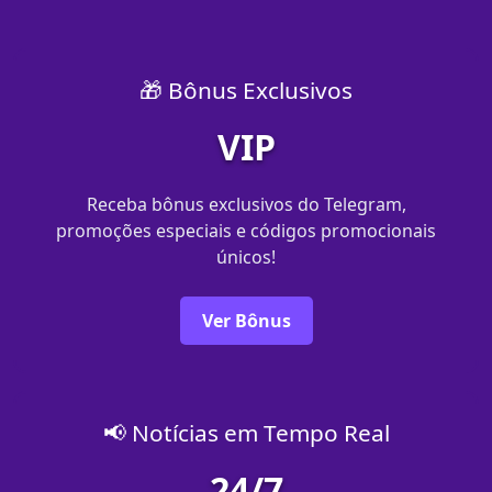
🎁 Bônus Exclusivos
VIP
Receba bônus exclusivos do Telegram,
promoções especiais e códigos promocionais
únicos!
Ver Bônus
📢 Notícias em Tempo Real
24/7