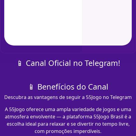
📱 Canal Oficial no Telegram!
📱 Benefícios do Canal
Descubra as vantagens de seguir a 55Jogo no Telegram
A 55Jogo oferece uma ampla variedade de jogos e uma
atmosfera envolvente — a plataforma 55Jogo Brasil é a
escolha ideal para relaxar e se divertir no tempo livre,
com promoções imperdíveis.