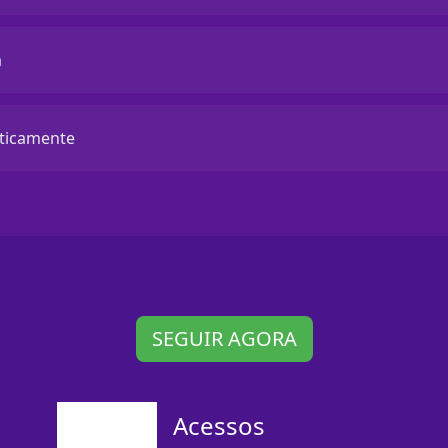
a
aticamente
SEGUIR AGORA
Acessos