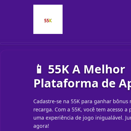
📱 55K A Melhor
Plataforma de A
Cadastre-se na 55K para ganhar bônus 
recarga. Com a 55K, você tem acesso a 
uma experiência de jogo inigualável. J
agora!