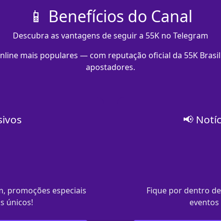
📱 Benefícios do Canal
Descubra as vantagens de seguir a 55K no Telegram
line mais populares — com reputação oficial da 55K Brasil 
apostadores.
sivos
📢 Notí
m, promoções especiais
Fique por dentro d
s únicos!
eventos