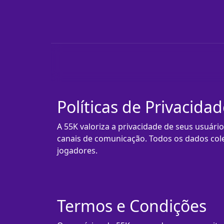
Políticas de Privacida
A 55K valoriza a privacidade de seus usuár
canais de comunicação. Todos os dados cole
jogadores.
Termos e Condições