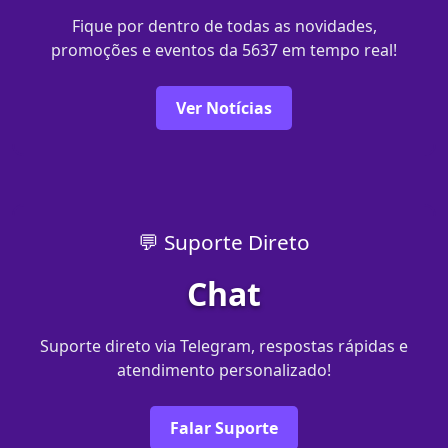
Fique por dentro de todas as novidades,
promoções e eventos da 5637 em tempo real!
Ver Notícias
💬 Suporte Direto
Chat
Suporte direto via Telegram, respostas rápidas e
atendimento personalizado!
Falar Suporte