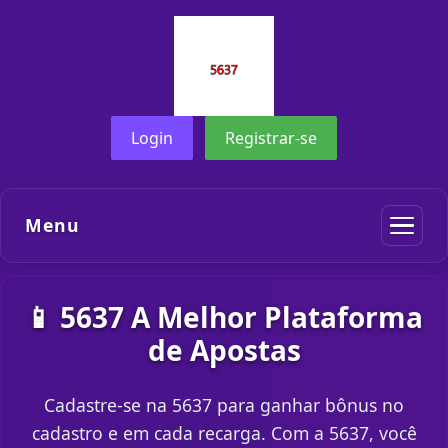
Login
Registrar-se
Menu
📱 5637 A Melhor Plataforma
de Apostas
Cadastre-se na 5637 para ganhar bônus no
cadastro e em cada recarga. Com a 5637, você