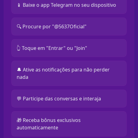
📱 Baixe o app Telegram no seu dispositivo
🔍 Procure por "@5637Oficial"
👆 Toque em "Entrar" ou "Join"
🔔 Ative as notificações para não perder
nada
💬 Participe das conversas e interaja
🎁 Receba bônus exclusivos
automaticamente