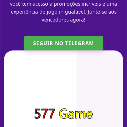
você tem acesso a promoções incríveis e uma
experiência de jogo inigualável. Junte-se aos
vencedores agora!
SEGUIR NO TELEGRAM