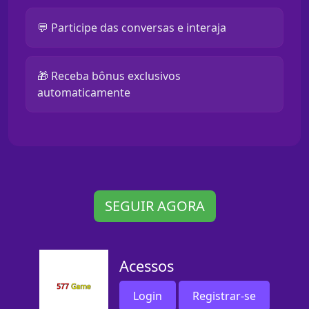
💬 Participe das conversas e interaja
🎁 Receba bônus exclusivos
automaticamente
SEGUIR AGORA
Acessos
Login
Registrar-se