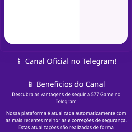
📱 Canal Oficial no Telegram!
📱 Benefícios do Canal
Descubra as vantagens de seguir a 577 Game no
Telegram
Nossa plataforma é atualizada automaticamente com
as mais recentes melhorias e correções de segurança.
Estas atualizações são realizadas de forma