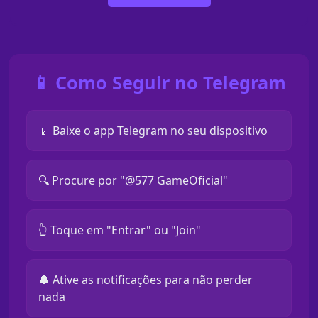
📱 Como Seguir no Telegram
📱 Baixe o app Telegram no seu dispositivo
🔍 Procure por "@577 GameOficial"
👆 Toque em "Entrar" ou "Join"
🔔 Ative as notificações para não perder
nada