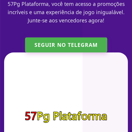
57Pg Plataforma, você tem acesso a promoções
incríveis e uma experiência de jogo inigualável.
Junte-se aos vencedores agora!
SEGUIR NO TELEGRAM