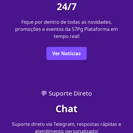
24/7
Fique por dentro de todas as novidades,
promoções e eventos da 57Pg Plataforma em
tempo real!
Ver Notícias
💬 Suporte Direto
Chat
Suporte direto via Telegram, respostas rápidas e
atendimento personalizado!