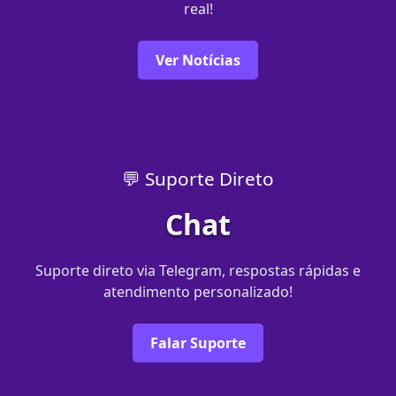
real!
Ver Notícias
💬 Suporte Direto
Chat
Suporte direto via Telegram, respostas rápidas e
atendimento personalizado!
Falar Suporte