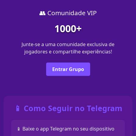
👥 Comunidade VIP
1000+
Junte-se a uma comunidade exclusiva de
jogadores e compartilhe experiências!
Entrar Grupo
📱 Como Seguir no Telegram
📱 Baixe o app Telegram no seu dispositivo