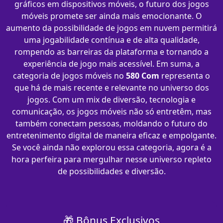
gráficos em dispositivos móveis, o futuro dos jogos
móveis promete ser ainda mais emocionante. O
aumento da possibilidade de jogos em nuvem permitirá
uma jogabilidade contínua e de alta qualidade,
rompendo as barreiras da plataforma e tornando a
experiência de jogo mais acessível. Em suma, a
categoria de jogos móveis no
580 Com
representa o
que há de mais recente e relevante no universo dos
jogos. Com um mix de diversão, tecnologia e
comunicação, os jogos móveis não só entretêm, mas
também conectam pessoas, moldando o futuro do
entretenimento digital de maneira eficaz e empolgante.
Se você ainda não explorou essa categoria, agora é a
hora perfeira para mergulhar nesse universo repleto
de possibilidades e diversão.
🎁 Bônus Exclusivos