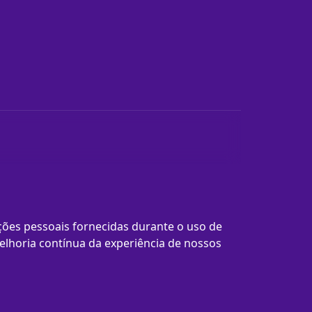
ções pessoais fornecidas durante o uso de
elhoria contínua da experiência de nossos