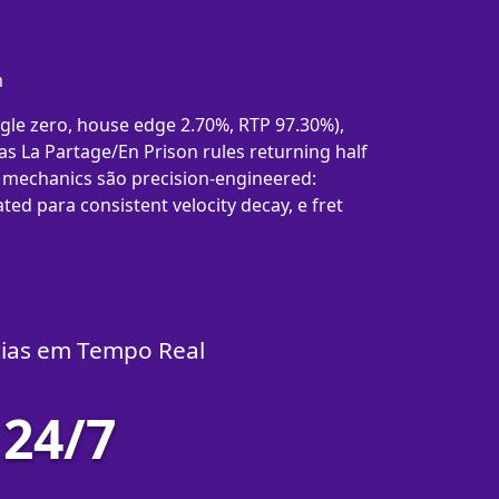
m
gle zero, house edge 2.70%, RTP 97.30%),
s La Partage/En Prison rules returning half
 mechanics são precision-engineered:
d para consistent velocity decay, e fret
cias em Tempo Real
24/7