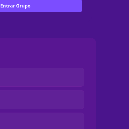
Entrar Grupo