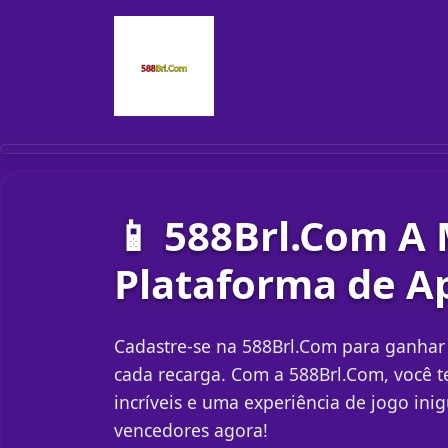
📱 588Brl.Com A
Plataforma de A
Cadastre-se na 588Brl.Com para ganhar
cada recarga. Com a 588Brl.Com, você 
incríveis e uma experiência de jogo inig
vencedores agora!