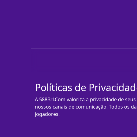
Políticas de Privacida
A 588Brl.Com valoriza a privacidade de seu
nossos canais de comunicação. Todos os dad
jogadores.