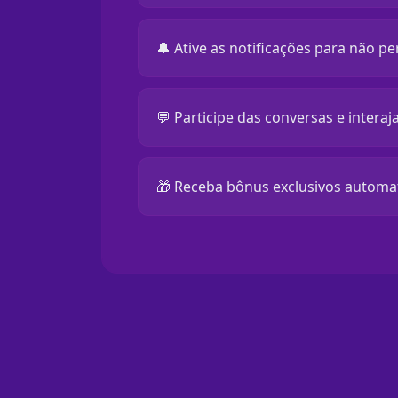
🔔 Ative as notificações para não p
💬 Participe das conversas e interaj
🎁 Receba bônus exclusivos autom