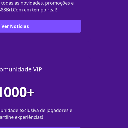
e todas as novidades, promoções e
588Brl.Com em tempo real!
Ver Notícias
Comunidade VIP
1000+
unidade exclusiva de jogadores e
rtilhe experiências!