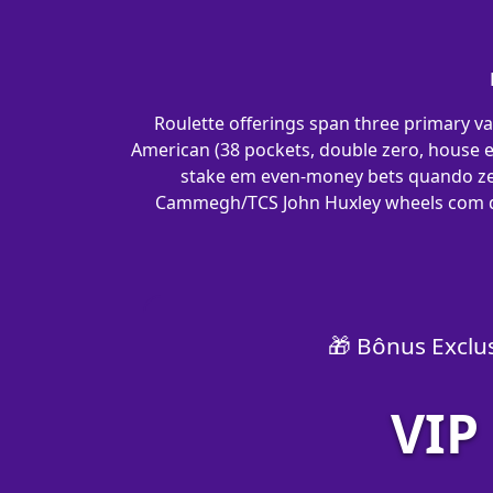
Roulette offerings span three primary v
American (38 pockets, double zero, house e
stake em even-money bets quando zer
Cammegh/TCS John Huxley wheels com docu
🎁 Bônus Exclu
VIP