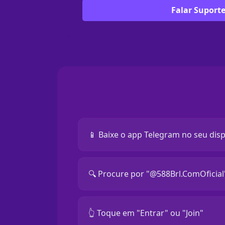
Falar Suport
📱 Baixe o app Telegram no seu disp
🔍 Procure por "@588Brl.ComOficial
👆 Toque em "Entrar" ou "Join"