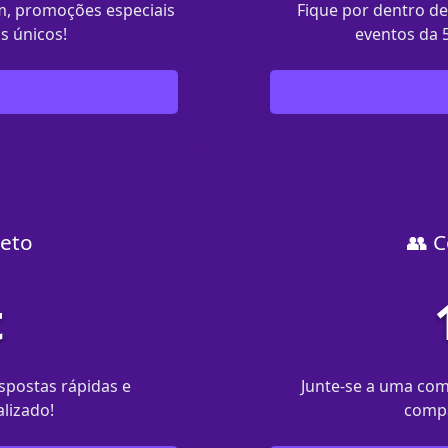
m, promoções especiais
Fique por dentro d
s únicos!
eventos da 
reto
👥 
t
espostas rápidas e
Junte-se a uma com
lizado!
compa