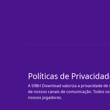
Políticas de Privacida
A 59Brl Download valoriza a privacidade de
de nossos canais de comunicação. Todos os 
nossos jogadores.