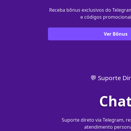
Receba bônus exclusivos do Telegra
e códigos promocionai
Ver Bônus
💬 Suporte Di
Cha
Suporte direto via Telegram, r
atendimento persona