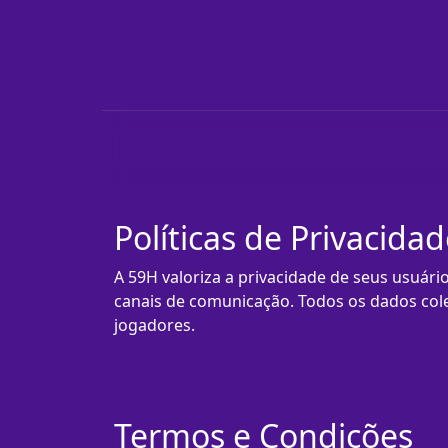
Políticas de Privacida
A 59H valoriza a privacidade de seus usuár
canais de comunicação. Todos os dados cole
jogadores.
Termos e Condições