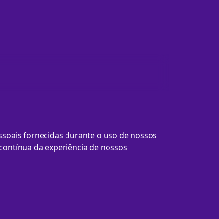
ssoais fornecidas durante o uso de nossos
 contínua da experiência de nossos