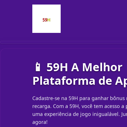
📱 59H A Melhor
Plataforma de A
Cadastre-se na 59H para ganhar bônus 
recarga. Com a 59H, você tem acesso a 
uma experiência de jogo inigualável. J
agora!