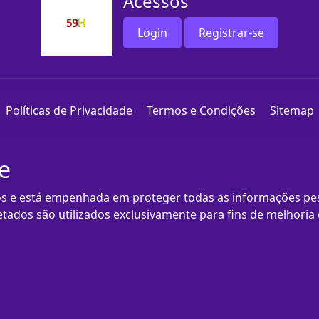
Acessos
Login
Registrar-se
Políticas de Privacidade
Termos e Condições
Sitemap
de
ios e está empenhada em proteger todas as informações pe
tados são utilizados exclusivamente para fins de melhoria