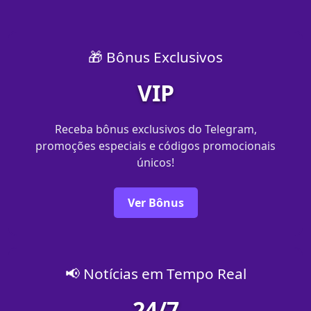
🎁 Bônus Exclusivos
VIP
Receba bônus exclusivos do Telegram,
promoções especiais e códigos promocionais
únicos!
Ver Bônus
📢 Notícias em Tempo Real
24/7