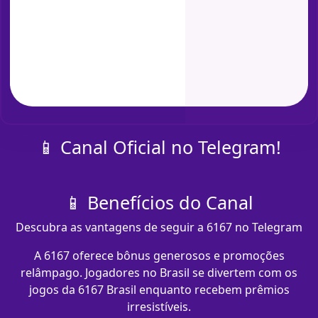
📱 Canal Oficial no Telegram!
📱 Benefícios do Canal
Descubra as vantagens de seguir a 6167 no Telegram
A 6167 oferece bônus generosos e promoções
relâmpago. Jogadores no Brasil se divertem com os
jogos da 6167 Brasil enquanto recebem prêmios
irresistíveis.