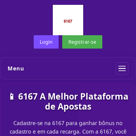
Login
Registrar-se
Menu
📱 6167 A Melhor Plataforma
de Apostas
Cadastre-se na 6167 para ganhar bônus no
cadastro e em cada recarga. Com a 6167, você