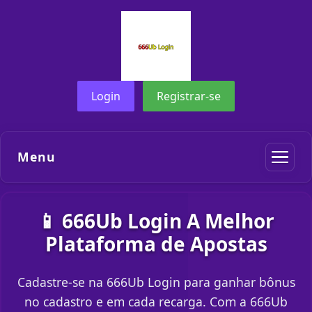
Login
Registrar-se
Menu
📱 666Ub Login A Melhor
Plataforma de Apostas
Cadastre-se na 666Ub Login para ganhar bônus
no cadastro e em cada recarga. Com a 666Ub