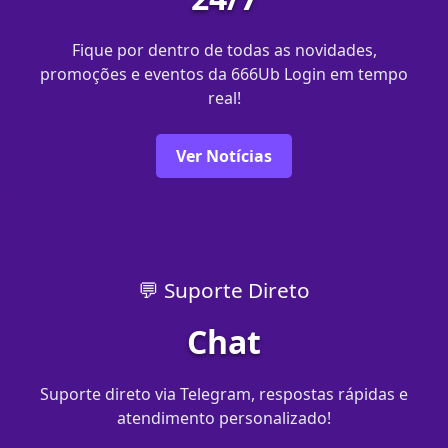
Fique por dentro de todas as novidades,
promoções e eventos da 666Ub Login em tempo
real!
Ver Notícias
💬 Suporte Direto
Chat
Suporte direto via Telegram, respostas rápidas e
atendimento personalizado!