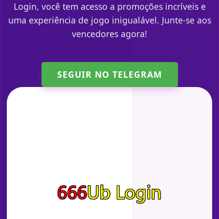
Login, você tem acesso a promoções incríveis e
uma experiência de jogo inigualável. Junte-se aos
vencedores agora!
SEGUIR NO TELEGRAM