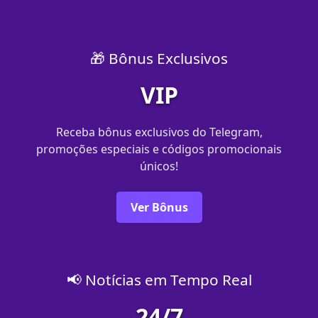
🎁 Bônus Exclusivos
VIP
Receba bônus exclusivos do Telegram,
promoções especiais e códigos promocionais
únicos!
Ver Bônus
📢 Notícias em Tempo Real
24/7