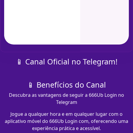
📱 Canal Oficial no Telegram!
📱 Benefícios do Canal
Descubra as vantagens de seguir a 666Ub Login no
Telegram
Jogue a qualquer hora e em qualquer lugar com o
aplicativo móvel do 666Ub Login com​, oferecendo uma
experiência prática e acessível.