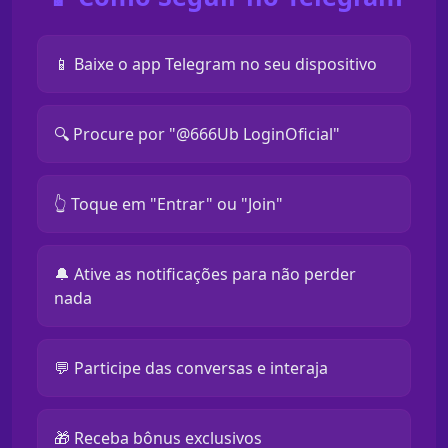
📱 Baixe o app Telegram no seu dispositivo
🔍 Procure por "@666Ub LoginOficial"
👆 Toque em "Entrar" ou "Join"
🔔 Ative as notificações para não perder
nada
💬 Participe das conversas e interaja
🎁 Receba bônus exclusivos