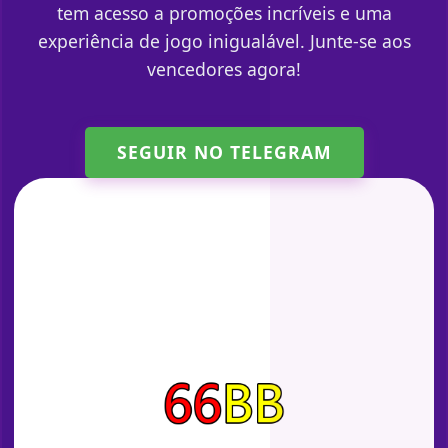
tem acesso a promoções incríveis e uma
experiência de jogo inigualável. Junte-se aos
vencedores agora!
SEGUIR NO TELEGRAM