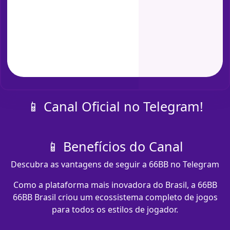
📱 Canal Oficial no Telegram!
📱 Benefícios do Canal
Descubra as vantagens de seguir a 66BB no Telegram
Como a plataforma mais inovadora do Brasil, a 66BB
66BB Brasil criou um ecossistema completo de jogos
para todos os estilos de jogador.