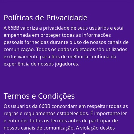
Políticas de Privacidade
A 66BB valoriza a privacidade de seus usuários e está
empenhada em proteger todas as informações
pessoais fornecidas durante o uso de nossos canais de
comunicação. Todos os dados coletados são utilizados
exclusivamente para fins de melhoria contínua da
experiência de nossos jogadores.
Termos e Condições
Os usuários da 66BB concordam em respeitar todas as
regras e regulamentos estabelecidos. É importante ler
e entender todos os termos antes de participar de
nossos canais de comunicação. A violação destes