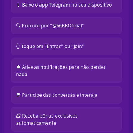
📱 Baixe o app Telegram no seu dispositivo
🔍 Procure por "@66BBOficial"
👆 Toque em "Entrar" ou "Join"
🔔 Ative as notificações para não perder
nada
💬 Participe das conversas e interaja
🎁 Receba bônus exclusivos
automaticamente