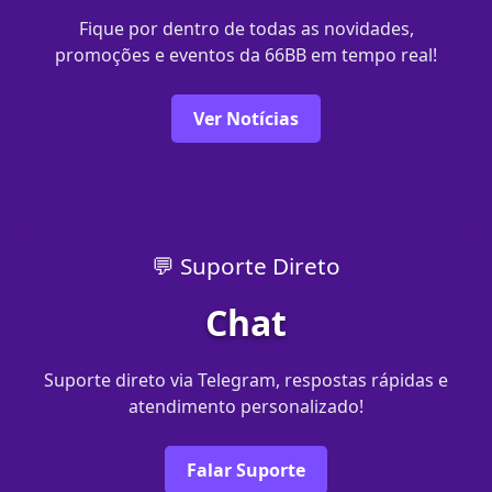
Fique por dentro de todas as novidades,
promoções e eventos da 66BB em tempo real!
Ver Notícias
💬 Suporte Direto
Chat
Suporte direto via Telegram, respostas rápidas e
atendimento personalizado!
Falar Suporte