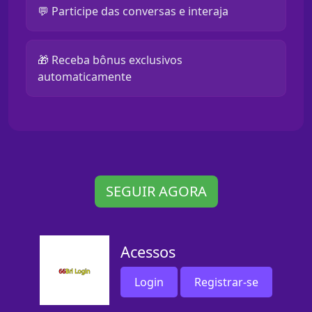
💬 Participe das conversas e interaja
🎁 Receba bônus exclusivos
automaticamente
SEGUIR AGORA
Acessos
Login
Registrar-se