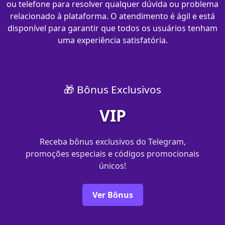
ou telefone para resolver qualquer dúvida ou problema
relacionado à plataforma. O atendimento é ágil e está
disponível para garantir que todos os usuários tenham
uma experiência satisfatória.
🎁 Bônus Exclusivos
VIP
Receba bônus exclusivos do Telegram,
promoções especiais e códigos promocionais
únicos!
Ver Bônus