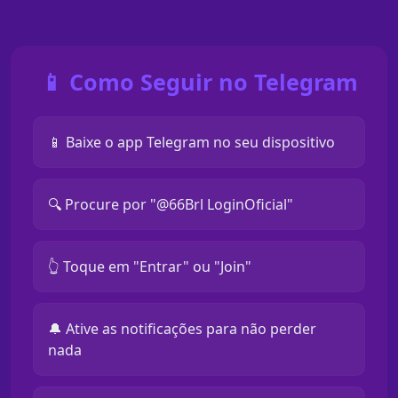
📱 Como Seguir no Telegram
📱 Baixe o app Telegram no seu dispositivo
🔍 Procure por "@66Brl LoginOficial"
👆 Toque em "Entrar" ou "Join"
🔔 Ative as notificações para não perder
nada