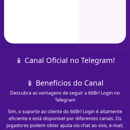
📱 Canal Oficial no Telegram!
📱 Benefícios do Canal
Descubra as vantagens de seguir a 66Brl Login no
Telegram
Sim, o suporte ao cliente do 66Brl Login é altamente
eficiente e está disponível por diferentes canais. Os
jogadores podem obter ajuda via chat ao vivo, e-mail,