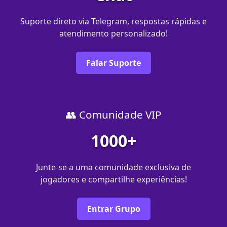
Suporte direto via Telegram, respostas rápidas e
atendimento personalizado!
Falar Suporte
👥 Comunidade VIP
1000+
Junte-se a uma comunidade exclusiva de
jogadores e compartilhe experiências!
Entrar Grupo