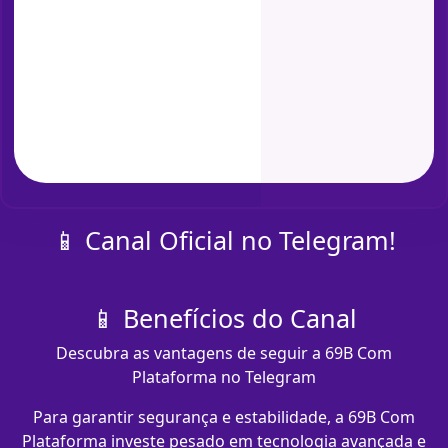
📱 Canal Oficial no Telegram!
📱 Benefícios do Canal
Descubra as vantagens de seguir a 69B Com
Plataforma no Telegram
Para garantir segurança e estabilidade, a 69B Com
Plataforma investe pesado em tecnologia avançada e