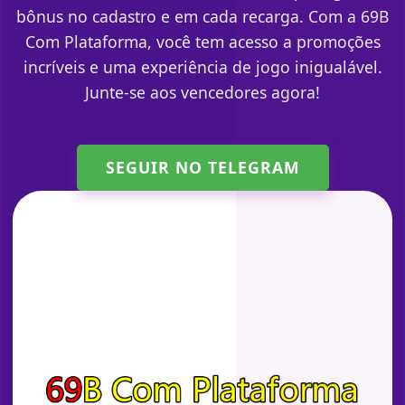
bônus no cadastro e em cada recarga. Com a 69B
Com Plataforma, você tem acesso a promoções
incríveis e uma experiência de jogo inigualável.
Junte-se aos vencedores agora!
SEGUIR NO TELEGRAM