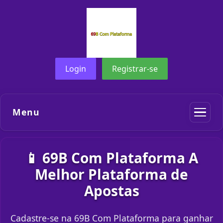
Login
Registrar-se
Menu
📱 69B Com Plataforma A
Melhor Plataforma de
Apostas
Cadastre-se na 69B Com Plataforma para ganhar