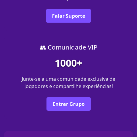
Falar Suporte
👥 Comunidade VIP
1000+
Junte-se a uma comunidade exclusiva de
jogadores e compartilhe experiências!
Entrar Grupo