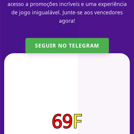
acesso a promoções incríveis e uma experiência
de jogo inigualável. Junte-se aos vencedores
agora!
SEGUIR NO TELEGRAM