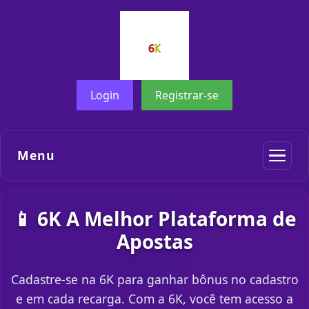
Login
Registrar-se
Menu
📱 6K A Melhor Plataforma de
Apostas
Cadastre-se na 6K para ganhar bônus no cadastro
e em cada recarga. Com a 6K, você tem acesso a