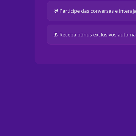
💬 Participe das conversas e interaj
🎁 Receba bônus exclusivos autom