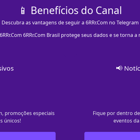
📱 Benefícios do Canal
Descubra as vantagens de seguir a 6RRr.Com no Telegram
6RRr.Com 6RRr.Com Brasil protege seus dados e se torna a m
sivos
📢 Notí
m, promoções especiais
Fique por dentro d
s únicos!
eventos da