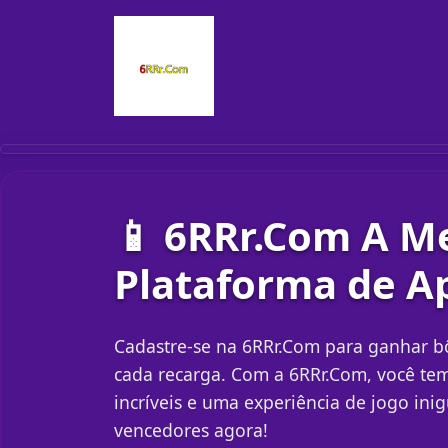
📱 6RRr.Com A M
Plataforma de A
Cadastre-se na 6RRr.Com para ganhar b
cada recarga. Com a 6RRr.Com, você te
incríveis e uma experiência de jogo inig
vencedores agora!