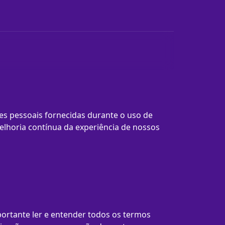
es pessoais fornecidas durante o uso de
elhoria contínua da experiência de nossos
ortante ler e entender todos os termos