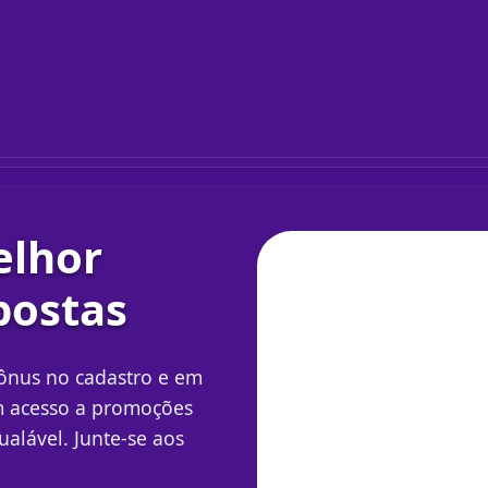
elhor
postas
ônus no cadastro e em
m acesso a promoções
ualável. Junte-se aos