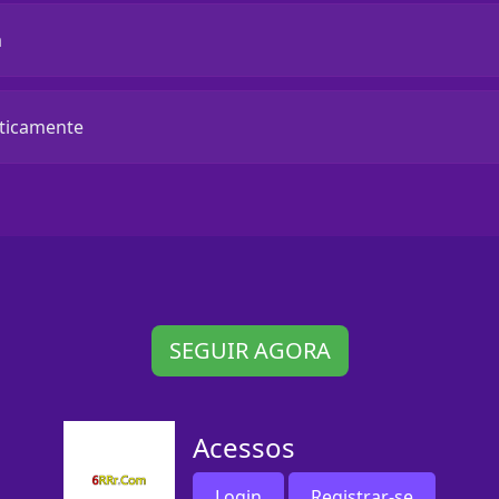
a
aticamente
SEGUIR AGORA
Acessos
Login
Registrar-se