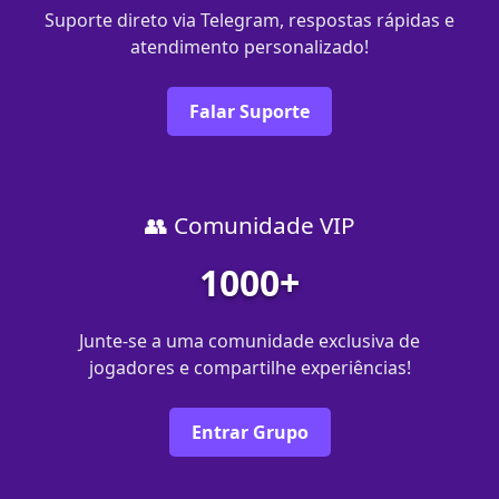
Suporte direto via Telegram, respostas rápidas e
atendimento personalizado!
Falar Suporte
👥 Comunidade VIP
1000+
Junte-se a uma comunidade exclusiva de
jogadores e compartilhe experiências!
Entrar Grupo