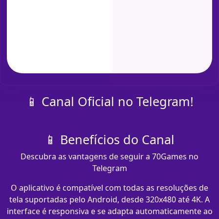
📱 Canal Oficial no Telegram!
📱 Benefícios do Canal
Descubra as vantagens de seguir a 70Games no
Telegram
O aplicativo é compatível com todas as resoluções de
tela suportadas pelo Android, desde 320x480 até 4K. A
interface é responsiva e se adapta automaticamente ao