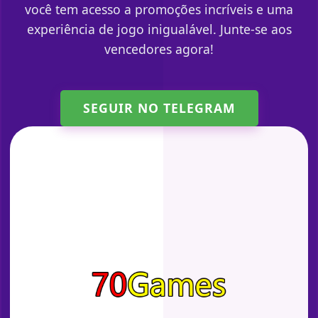
você tem acesso a promoções incríveis e uma
experiência de jogo inigualável. Junte-se aos
vencedores agora!
SEGUIR NO TELEGRAM