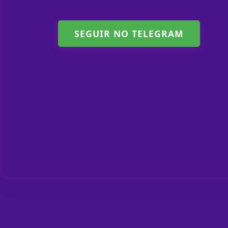
SEGUIR NO TELEGRAM