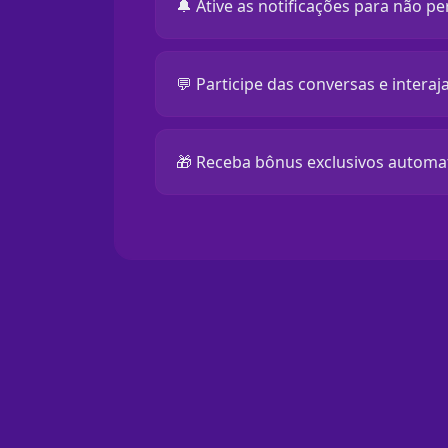
🔔 Ative as notificações para não p
💬 Participe das conversas e interaj
🎁 Receba bônus exclusivos autom