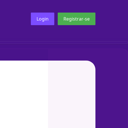
Login
Registrar-se