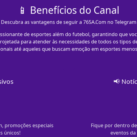
📱 Benefícios do Canal
Descubra as vantagens de seguir a 765A.Com no Telegram
sionante de esportes além do futebol, garantindo que vo
projetada para atender às necessidades de todos os tipos 
cionais até aqueles que buscam emoção em esportes menos
sivos
📢 Notí
m, promoções especiais
Fique por dentro d
s únicos!
eventos da