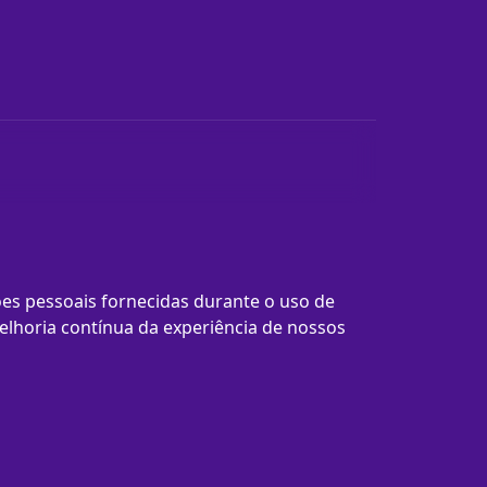
es pessoais fornecidas durante o uso de
elhoria contínua da experiência de nossos