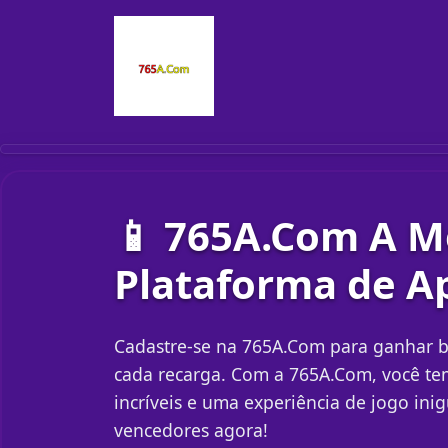
📱 765A.Com A M
Plataforma de A
Cadastre-se na 765A.Com para ganhar 
cada recarga. Com a 765A.Com, você t
incríveis e uma experiência de jogo inig
vencedores agora!