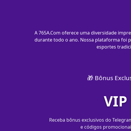
A 765A.Com oferece uma diversidade impres
durante todo o ano. Nossa plataforma foi 
esportes tradi
🎁 Bônus Exclu
VIP
Receba bônus exclusivos do Telegra
e códigos promocionai